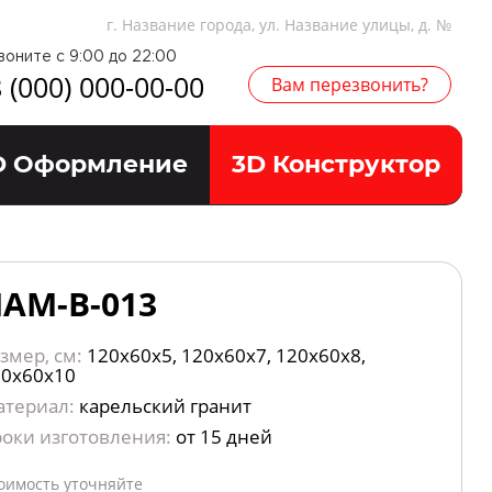
г. Название города, ул. Название улицы, д. №
воните с 9:00 до 22:00
 (000) 000-00-00
Вам перезвонить?
D Оформление
3D Конструктор
АМ-В-013
змер, см:
120х60х5, 120х60х7, 120х60х8,
20х60х10
атериал:
карельский гранит
оки изготовления:
от 15 дней
оимость уточняйте