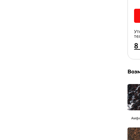
Ут
те
8
Воз
Амфи