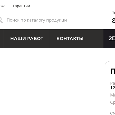
вка
Гарантии
З
8
2
НАШИ РАБОТ
КОНТАКТЫ
П
Ра
1
М
Ср
Ст