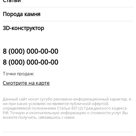
Статьи
Порода камня
3D-конструктор
8 (000) 000-00-00
8 (000) 000-00-00
Точки продаж:
Смотрите на карте
Данный сайт носит сугубо рекламно-информационный характер, и
ни при каких условиях не является публичной офёртой,
определяемой положением Статьи 437 (2) Гражданского кодекса
РФ. Точную и окончательную информацию о стоимости услуг Вы
можете получить, связавшись с нами.