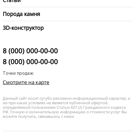
Статьи
Порода камня
3D-конструктор
8 (000) 000-00-00
8 (000) 000-00-00
Точки продаж:
Смотрите на карте
Данный сайт носит сугубо рекламно-информационный характер, и
ни при каких условиях не является публичной офёртой,
определяемой положением Статьи 437 (2) Гражданского кодекса
РФ. Точную и окончательную информацию о стоимости услуг Вы
можете получить, связавшись с нами.